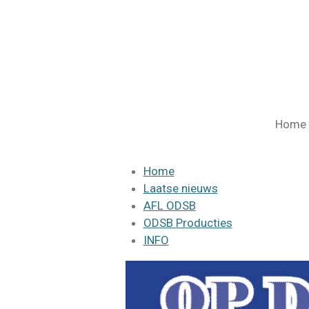
Ga
direct
naar
de
hoofdinhoud
Home
Home
Laatse nieuws
AFL ODSB
ODSB Producties
INFO